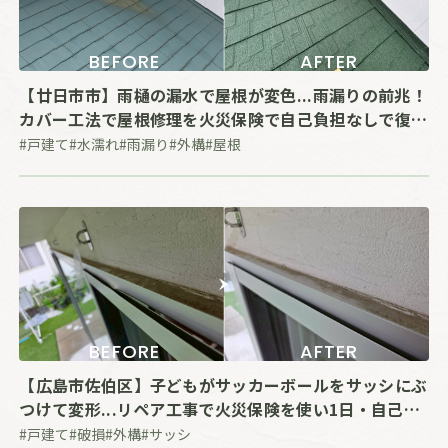
BEFORE
AFTER
【廿日市市】雨樋の漏水で屋根が変色...雨漏りの前兆！
カバー工法で屋根修理を火災保険で自己負担なしで復旧
した事例
#戸建て
#水濡れ
#雨漏り
#外構
#屋根
BEFORE
AFTER
【広島市佐伯区】子どもがサッカーボールをサッシにぶ
つけて変形...リペア工事で火災保険を使い1日・自己負
担なしで復旧した事例
#戸建て
#破損
#外構
#サッシ