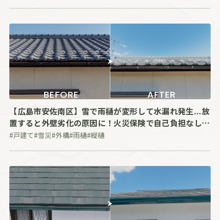
BEFORE
AFTER
【広島市安佐南区】雪で雨樋が変形して水漏れ発生...放
置すると外壁劣化の原因に！火災保険で自己負担なしで
取り替えた事例
#戸建て
#雪災
#外構
#雨樋
#縦樋