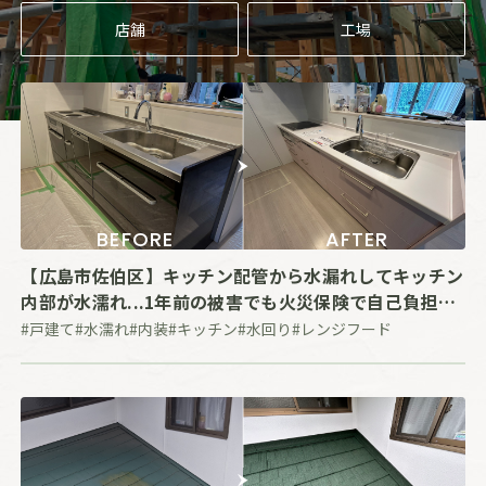
店舗
工場
BEFORE
AFTER
【広島市佐伯区】キッチン配管から水漏れしてキッチン
内部が水濡れ...1年前の被害でも火災保険で自己負担な
しでキッチンを新品に取り替えた事例
#戸建て
#水濡れ
#内装
#キッチン
#水回り
#レンジフード