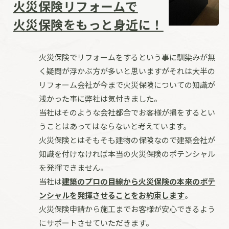
火災保険リフォームで
火災保険をもっと身近に！
火災保険でリフォームをするという事に馴染みが無
く疑問が
浮かぶ方が多いと思いますがそれは大半の
リフォーム会社が
今まで火災保険についての知識が
浅かった事に弊社は気付きました。
当社はそのような会社都合でお客様が損をするとい
うことは
あってはならないと考えています。
火災保険とはそもそも建物の保険なので建築会社が
知識を付けなければ
本当の火災保険のポテンシャル
を発揮できません。
当社は
建築のプロの目線から火災保険の本来のポテ
ンシャルを発揮させることをお約束します
。
火災保険申請から施工までお客様が安心できるよう
にサポートさせていただきます。