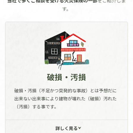
当社で多くご相談を受ける火災保険の一部
をご紹介しま
す。
破損・汚損
破損・汚損（不足かつ突発的な事故）とは予想だに
出来ない出来事により建物が壊れた（破損）汚れた
（汚損）する事です。
小さな子供が喧嘩をして壁に穴が空いた。
詳しく見る
ご主人が酔っ払いドアを蹴り飛ばしてしま