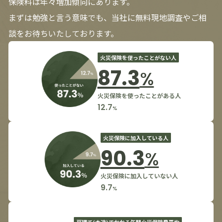
保険料は年々増加傾向にあります。
まずは勉強と言う意味でも、当社に無料現地調査やご相
談をお待ちいたしております。
火災保険を使ったことがない人
87.3
%
火災保険を使ったことがある人
12.7
%
火災保険に加入している人
90.3
%
火災保険に加入していない人
9.7
%
戸建て(木造)でかかる年間火災保険費平均