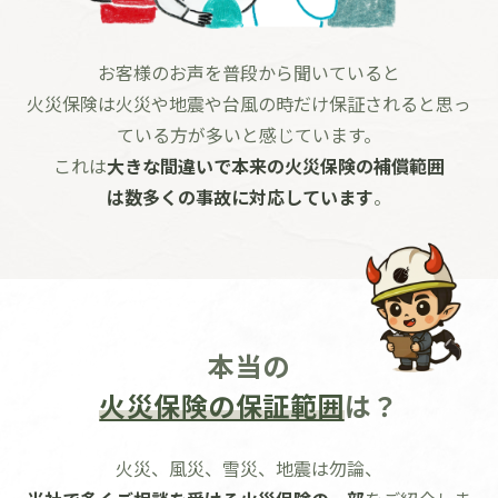
お客様のお声を普段から聞いていると
火災保険は火災や地震や台風の時だけ保証されると思っ
ている方が多いと感じています。
これは
大きな
間違いで
本来の
火災保険
の
補償範囲
は数多くの
事故に
対応しています
。
本当の
火災保険の保証範囲
は？
火災、風災、雪災、地震は勿論、