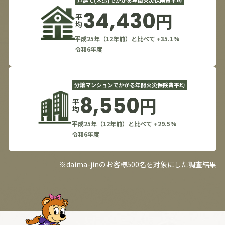
34,430
円
平均
平成25年（12年前）と比べて +35.1%
令和6年度
分譲マンションでかかる年間火災保険費平均
8,550
円
平均
平成25年（12年前）と比べて +29.5%
令和6年度
※daima-jinのお客様500名を対象にした調査結果