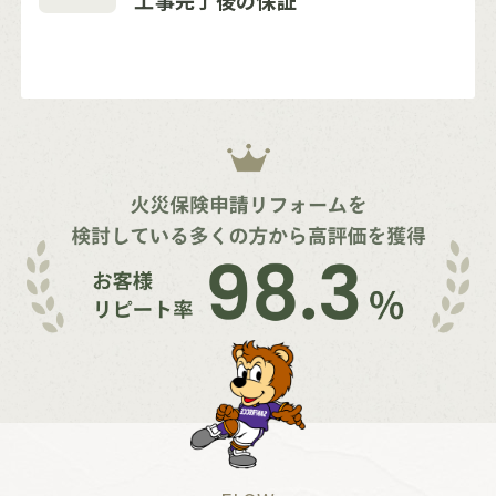
工事完了後の保証
お客様
火災保険申請リフォームを
リピート率
検討している多くの方から高評価を獲得
98.3
%