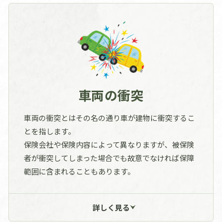
床や壁が濡れた。
ベランダの排水溝が詰まったことにより雨
漏れし室内が濡れた。
施工実績一覧へ
車両の衝突
車両の衝突とはその名の通り車が建物に衝突するこ
とを指します。
保険会社や保険内容によって異なりますが、被保険
者が衝突してしまった場合でも故意でなければ保障
範囲に含まれることもあります。
当て逃げによりカーポートが変形した。
詳しく見る
バック駐車中に縁石に衝突してしまい縁石