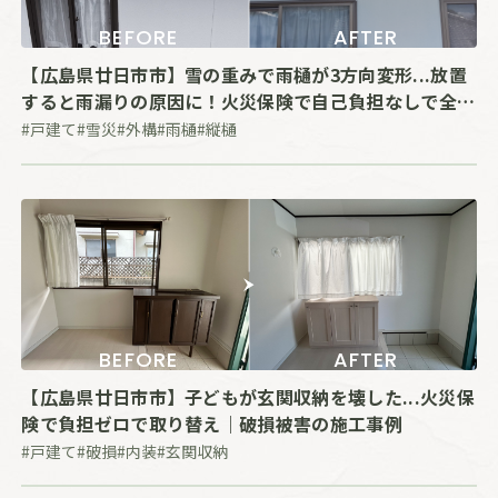
BEFORE
AFTER
【広島県廿日市市】雪の重みで雨樋が3方向変形...放置
すると雨漏りの原因に！火災保険で自己負担なしで全取
り替えた事例
#戸建て
#雪災
#外構
#雨樋
#縦樋
BEFORE
AFTER
【広島県廿日市市】子どもが玄関収納を壊した...火災保
険で負担ゼロで取り替え｜破損被害の施工事例
#戸建て
#破損
#内装
#玄関収納