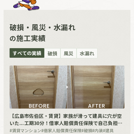
破損・風災・水漏れ
施工実績
の
すべての実績
破損
風災
水漏れ
BEFORE
AFTER
【広島市佐伯区・賃貸】家族が滑って建具に穴が空
いた...工期30分！借家人賠償責任保険で自己負担な
しで取り替えた事例
#賃貸マンション
#借家人賠償責任保険
#破損
#内装
#建具